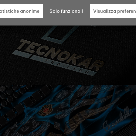
atistiche anonime
Solo funzionali
Visualizza prefere