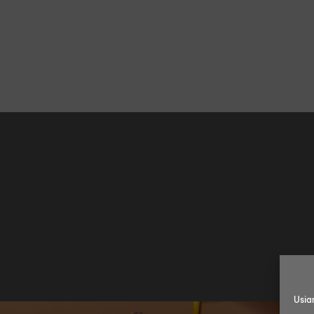
Usiam